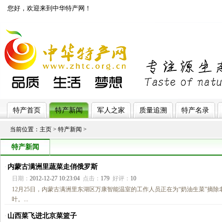
您好，欢迎来到中华特产网！
济南网站制作
特产首页
特产新闻
军人之家
质量追溯
特产名录
当前位置：
主页
>
特产新闻
>
特产新闻
内蒙古满洲里蔬菜走俏俄罗斯
·
日期：
2012-12-27 10:23:04
点击：
179
好评：
10
12月25日，内蒙古满洲里东湖区万康智能温室的工作人员正在为“奶油生菜”摘除
叶。...
山西菜飞进北京菜篮子
·