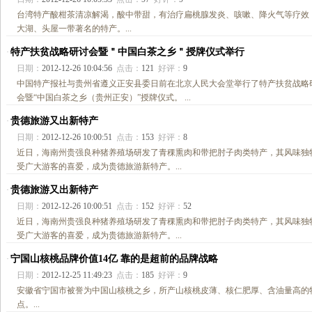
台湾特产酸柑茶清凉解渴，酸中带甜，有治疗扁桃腺发炎、咳嗽、降火气等疗效
大湖、头屋一带著名的特产。...
特产扶贫战略研讨会暨＂中国白茶之乡＂授牌仪式举行
·
日期：
2012-12-26 10:04:56
点击：
121
好评：
9
中国特产报社与贵州省遵义正安县委日前在北京人民大会堂举行了特产扶贫战略
会暨“中国白茶之乡（贵州正安）”授牌仪式。 ...
贵德旅游又出新特产
·
日期：
2012-12-26 10:00:51
点击：
153
好评：
8
近日，海南州贵强良种猪养殖场研发了青稞熏肉和带把肘子肉类特产，其风味独
受广大游客的喜爱，成为贵德旅游新特产。...
贵德旅游又出新特产
·
日期：
2012-12-26 10:00:51
点击：
152
好评：
52
近日，海南州贵强良种猪养殖场研发了青稞熏肉和带把肘子肉类特产，其风味独
受广大游客的喜爱，成为贵德旅游新特产。...
宁国山核桃品牌价值14亿 靠的是超前的品牌战略
·
日期：
2012-12-25 11:49:23
点击：
185
好评：
9
安徽省宁国市被誉为中国山核桃之乡，所产山核桃皮薄、核仁肥厚、含油量高的
点。...