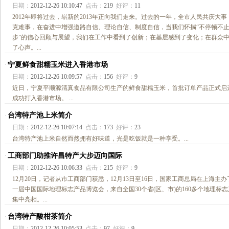
日期：
2012-12-26 10:10:47
点击：
219
好评：
11
2012年即将过去，崭新的2013年正向我们走来。过去的一年，全市人民共庆大事
克难事，在奋进中增强道路自信、理论自信、制度自信，当我们怀揣“不停顿不
步”的信心回顾与展望，我们在工作中看到了创新；在基层感到了变化；在群众
了心声。...
宁夏鲜食甜糯玉米进入香港市场
·
日期：
2012-12-26 10:09:57
点击：
156
好评：
9
近日，宁夏平顺源清真食品有限公司生产的鲜食甜糯玉米，首批订单产品正式启
成功打入香港市场。 ...
台湾特产池上米简介
·
日期：
2012-12-26 10:07:14
点击：
173
好评：
23
台湾特产池上米自然而然拥有好味道，光是吃饭就是一种享受。...
工商部门助推许昌特产大步迈向国际
·
日期：
2012-12-26 10:06:33
点击：
215
好评：
9
12月20日，记者从市工商部门获悉，12月13日至16日，国家工商总局在上海主办
一届中国国际地理标志产品博览会，来自全国30个省(区、市)的160多个地理标
集中亮相。...
台湾特产酸柑茶简介
·
日期：
2012-12-26 10:05:53
点击：
97
好评：
9