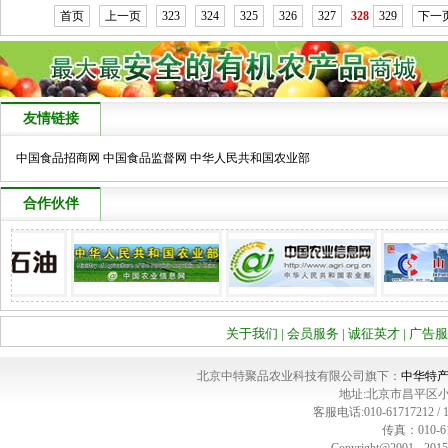
首页
上一页
323
324
325
326
327
328
329
下一
友情链接
中国食品招商网
中国食品监督网
中华人民共和国农业部
合作伙伴
关于我们
|
会员服务
|
诚征英才
|
广告服
北京中特聚品农业科技有限公司旗下：
中华特
地址:北京市昌平区
客服电话:010-61717212 / 18
传真：010-61