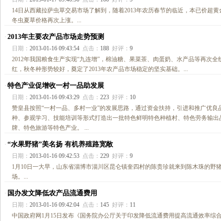
14日从西藏拉萨虫草交易市场了解到，随着2013年农历春节的临近，本已价超黄
冬虫夏草价格再次上涨。...
2013年主要农产品市场走势预测
·
日期：
2013-01-16 09:43:54
点击：
188
好评：
9
2012年我国粮食生产实现“九连增”，棉油糖、果菜茶、肉蛋奶、水产品等再次全
红，秋冬种形势较好，奠定了2013年农产品市场稳定的坚实基础。...
特色产业促增收一村一品助发展
·
日期：
2013-01-16 09:43:29
点击：
223
好评：
10
赞皇县按照“一村一品、多村一业”的发展思路，通过资金扶持，引进和推广优良
种、参观学习、技能培训等形式打造出一批特色鲜明特色种植村、特色劳务输出
牌、特色旅游等特色产业。 ...
“水果野猪”美名扬 有机养殖路宽敞
·
日期：
2013-01-16 09:42:53
点击：
229
好评：
9
1月10日一大早，山东省淄博市淄川区昆仑镇奎四村的陈贵珍就来到陈木珠的野
场。...
国办发文降低农产品流通费用
·
日期：
2013-01-16 09:42:04
点击：
145
好评：
11
中国政府网1月15日发布《国务院办公厅关于印发降低流通费用提高流通效率综