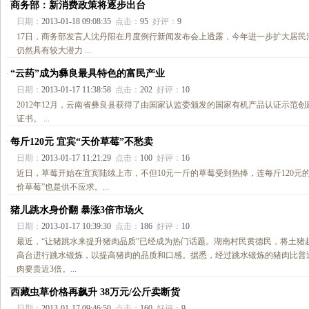
商务部：新消费政策将逐步出台
·
日期：
2013-01-18 09:08:35
点击：
95
好评：
9
17日，商务部发言人沈丹阳在月度例行新闻发布会上透露，今年进一步扩大居民
仍然具有较大潜力 ...
“云药”成为彝良最具特色的富民产业
·
日期：
2013-01-17 11:38:58
点击：
202
好评：
10
2012年12月，云南省彝良县获得了由国家认监委颁发的国家有机产品认证示范创
证书。 ...
每斤120元 宜宾“天价草莓”不愁卖
·
日期：
2013-01-17 11:21:29
点击：
100
好评：
16
近日，草莓开始在宜宾陆续上市，不但10元一斤的草莓受到热捧，连每斤120元的
价草莓”也是供不应求。...
猪儿跳水身价翻 暴涨3倍市场火
·
日期：
2013-01-17 10:39:30
点击：
186
好评：
10
最近，“让猪跳水来提升猪肉品质”已经成为热门话题。湖南村民黄德民，将土猪
高台进行跳水锻炼，以提高猪肉的品质和口感。据悉，经过跳水锻炼的猪肉比普
肉要贵近3倍。...
西藏虫草价格再飙升 38万元/公斤卖断货
·
日期：
2013-01-17 09:46:50
点击：
160
好评：
9