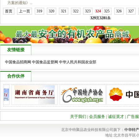
方案的通知》...
首页
上一页
319
320
321
322
323
324
325
326
327
329
页
3281
条
友情链接
中国食品招商网
中国食品监督网
中华人民共和国农业部
合作伙伴
关于我们
|
会员服务
|
诚征英才
|
广告服
北京中特聚品农业科技有限公司旗下：
中华特
地址:北京市昌平区