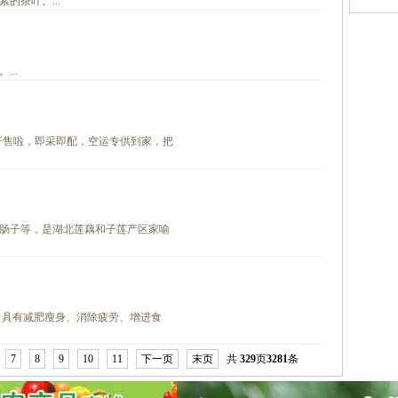
的茶叶。...
..
开售啦，即采即配，空运专供到家，把
肠子等，是湖北莲藕和子莲产区家喻
。具有减肥瘦身、消除疲劳、增进食
7
8
9
10
11
下一页
末页
共
329
页
3281
条