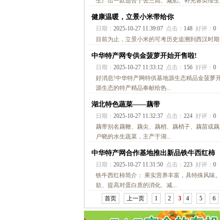
生产出一款适合于去三高、减肥、补充各类维生素
健康温暖，立景小米带给你
·
日期：
2025-10-27 11:39:07
点击：
148
好评：
0
目前为止，立景小米的可考历史追溯到西汉时期。.
中华特产网专供金菠萝开始开售啦!
·
日期：
2025-10-27 11:33:12
点击：
156
好评：
0
好消息!中华特产网特供基地源生态精品金菠萝
源生态的特产精品奉献给热...
湖北特色蔬菜——藕带
·
日期：
2025-10-27 11:32:37
点击：
224
好评：
0
藕带别名藕鞭、藕尖、藕梢、藕梢子、藕苗或藕
户晓的水生蔬菜，主产于湖...
中华特产网合作基地推出新品铁牛西红柿
·
日期：
2025-10-27 11:31:50
点击：
223
好评：
0
铁牛西红柿简介： 果实营养丰富，具特殊风味
欲、提高对蛋白质的消化、减...
首页
上一页
1
2
3
4
5
6