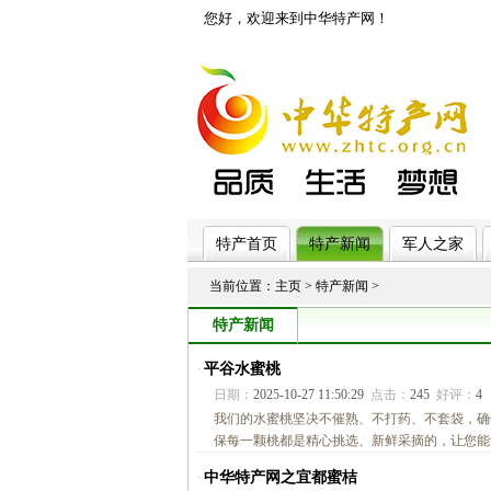
您好，欢迎来到中华特产网！
济南网站制作
特产首页
特产新闻
军人之家
当前位置：
主页
>
特产新闻
>
特产新闻
平谷水蜜桃
·
日期：
2025-10-27 11:50:29
点击：
245
好评：
4
我们的水蜜桃坚决不催熟、不打药、不套袋，确
保每一颗桃都是精心挑选、新鲜采摘的，让您能够
中华特产网之宜都蜜桔
·