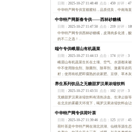
日期：
2025-10-27 11:48:48
点击：
459
好评：
47
中华特产网专供宜都蜜桔，品质优良，中南海直供！
中华特产网新春专供——西林砂糖橘
·
日期：
2025-10-27 11:47:50
点击：
219
好评：
18
中华特产网专供西林砂糖橘，皮薄肉多化渣，酸
的不二之选！...
端午专供峨眉山有机蔬菜
·
日期：
2025-10-27 11:44:13
点击：
174
好评：
3
峨眉山有机蔬菜生长在土壤、空气、水源都未被
中不使用除虫剂、除菌剂、除草剂、激素等农药
籽；使用有机肥即腐熟的农家肥、豆饼、草木灰、
养生系列饮品之无糖甜罗汉果浓缩饮料
·
日期：
2025-10-27 11:43:51
点击：
102
好评：
3
无糖甜罗汉果浓缩饮料有清热凉血、生津止咳等
在北京的雾霾天环境下，喝罗汉果浓缩饮料会让嗓
中华特产网专供荷叶茶
·
日期：
2025-10-27 11:39:46
点击：
125
好评：
45
荷叶茶是中华特产网在湖北洪湖、仙桃等源生态