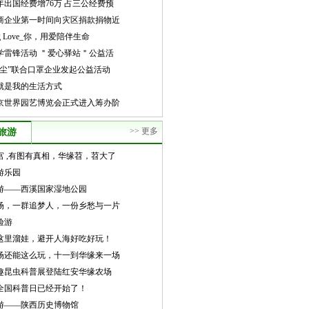
年出国经费增76万 占三公经费预
电商企业第一时间向灾区捐款捐物近
ing Love_你，用爱陪伴生命
学雷锋活动 ＂爱心驿站＂公益活
清尘”联合口罩企业发起公益活动
就是我的生活方式
9北京世界园艺博览会正式进入筹办阶
>> 更多
旅游
宫 ,有图有真相，华缘苕，苕大了
游乐园
游——西溪国家湿地公园
农场，一群追梦人，一份乡愁与一片
验游
去这里溜娃，避开人海好吃好玩！
农场还能这么玩，十一到华缘来一场
奇趣昆虫科普展登陆红安华缘农场
全国科普日已经开始了！
游——陕西历史博物馆