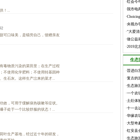
·红会今
·我市
...
·Choic
·央视办
92
·“大爱
甜可口味美，是犒劳自己，馈赠亲友
·做公益
·201
生态
有毒物质污染的菜田里；在生产过程
·苕进白
；不使用化学肥料；不使用转基因种
·复古的
生石灰。这样生产岀来的菜才...
·生态旅
·一个
·土灶体
功效，可用于缓解痰热咳嗽等症状。
·十一
子处于一个比较舒服的状态！...
·华缘
·大型
·红安县
荷叶生产基地，经过近十年的研发，
·生态旅