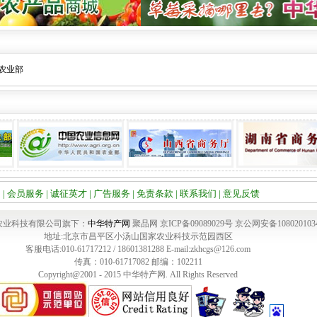
农业部
们
|
会员服务
|
诚征英才
|
广告服务
|
免责条款
|
联系我们
|
意见反馈
农业科技有限公司旗下：
中华特产网
聚品网 京ICP备09089029号 京公网安备108020103
地址:北京市昌平区小汤山国家农业科技示范园西区
客服电话:010-61717212 / 18601381288 E-mail:zkhcgs@126.com
传真：010-61717082 邮编：102211
Copyright@2001 - 2015 中华特产网. All Rights Reserved