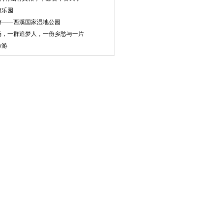
秀 中华第一
游乐园
藕！
游——西溪国家湿地公园
场，一群追梦人，一份乡愁与一片
验游