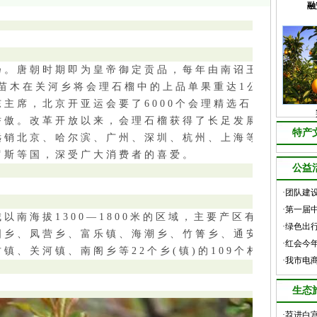
融
。唐朝时期即为皇帝御定贡品，每年由南诏王送
凤苗木在关河乡将会理石榴中的上品单果重达1公斤
主席，北京开亚运会要了6000个会理精选石
骄傲。改革开放以来，会理石榴获得了长足发展。
特产
远销北京、哈尔滨、广州、深圳、杭州、上海等
罗斯等国，深受广大消费者的喜爱。
公益
·团队建
·第一届
鹿
海拔1300—1800米的区域，主要产区有鹿
·绿色出
国乡、凤营乡、富乐镇、海潮乡、竹箐乡、通安
·红会今
镇、关河镇、南阁乡等22个乡(镇)的109个村。
·我市电
生态
·苕进白