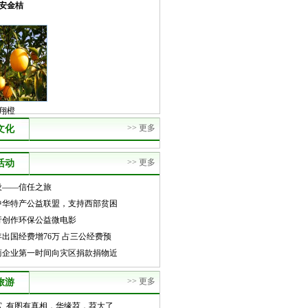
安金桔
翔橙
>> 更多
文化
>> 更多
活动
设——信任之旅
中华特产公益联盟，支持西部贫困
寨蜜橙
行创作环保公益微电影
年出国经费增76万 占三公经费预
商企业第一时间向灾区捐款捐物近
>> 更多
旅游
宫 ,有图有真相，华缘苕，苕大了