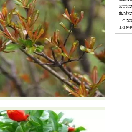
千古莲池
·复古的
·生态旅
·一个农
·土灶体