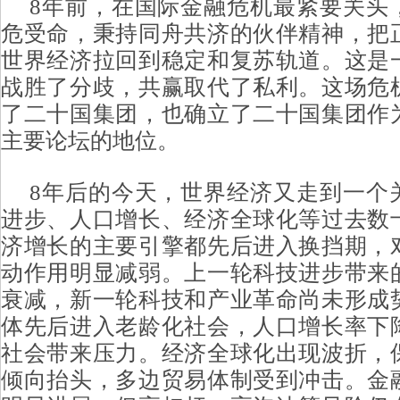
8年前，在国际金融危机最紧要关头
危受命，秉持同舟共济的伙伴精神，把
世界经济拉回到稳定和复苏轨道。这是
战胜了分歧，共赢取代了私利。这场危
了二十国集团，也确立了二十国集团作
主要论坛的地位。
8年后的今天，世界经济又走到一个
进步、人口增长、经济全球化等过去数
济增长的主要引擎都先后进入换挡期，
动作用明显减弱。上一轮科技进步带来
衰减，新一轮科技和产业革命尚未形成
体先后进入老龄化社会，人口增长率下
社会带来压力。经济全球化出现波折，
倾向抬头，多边贸易体制受到冲击。金