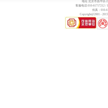
地址:北京市昌平区
客服电话:010-61717212 / 18
传真：010-61
Copyright@2001 - 20