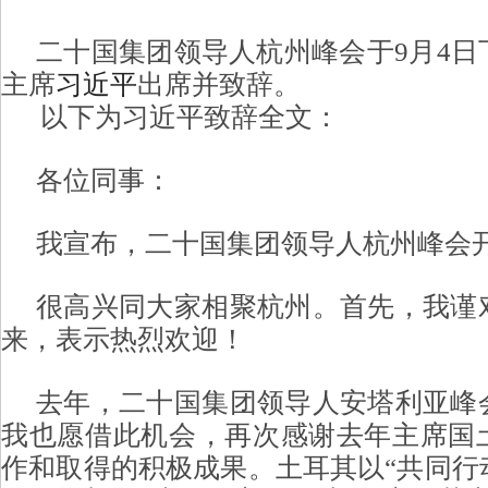
二十国集团领导人杭州峰会于9月4日
主席
习近平
出席并致辞。
以下为习近平致辞全文：
各位同事：
我宣布，二十国集团领导人杭州峰会
很高兴同大家相聚杭州。首先，我谨
来，表示热烈欢迎！
去年，二十国集团领导人安塔利亚峰
我也愿借此机会，再次感谢去年主席国
作和取得的积极成果。土耳其以“共同行