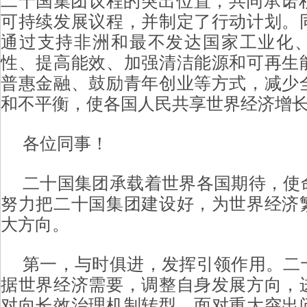
二十国集团议程的突出位置，共同承诺积
可持续发展议程，并制定了行动计划。
通过支持非洲和最不发达国家工业化
性、提高能效、加强清洁能源和可再生
普惠金融、鼓励青年创业等方式，减少
和不平衡，使各国人民共享世界经济增
各位同事！
二十国集团承载着世界各国期待，使
努力把二十国集团建设好，为世界经济
大方向。
第一，与时俱进，发挥引领作用。二
据世界经济需要，调整自身发展方向，
对向长效治理机制转型。面对重大突出