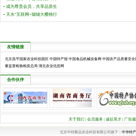
•
成为尊贵会员，共享品质生
•
天水“互联网+烟铺大樱桃行
友情链接
北京昌平国家农业科技园区
中国特产报
中国食品机械设备网
中国农产品质量安全
量监督检验检疫总局
湖北农业信息网
合作伙伴
关于我们
|
会员服务
|
诚征英才
|
广告服
北京中特聚品农业科技有限公司旗下：
中华特