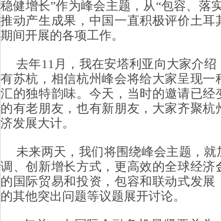
稳健增长”作为峰会主题，从“包容、落
推动产生成果，中国一直积极评价土耳
期间开展的各项工作。
去年11月，我在安塔利亚向大家介绍
有苏杭，相信杭州峰会将给大家呈现一
汇的独特韵味。今天，当时的邀请已经
的有老朋友，也有新朋友，大家齐聚杭
济发展大计。
未来两天，我们将围绕峰会主题，就
调、创新增长方式，更高效的全球经济
的国际贸易和投资，包容和联动式发展
的其他突出问题等议题展开讨论。